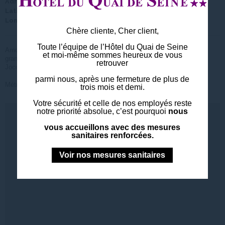
Adresse
Rue de Rivoli, 75001 Paris - 75008 - Paris - France
Latitude
48° 51' 43.833"
Longitude
2° 20' 13.267"
Chère cliente, Cher client,
Toute l’équipe de l’Hôtel du Quai de Seine
Amoureux de l’art ? À 20min de notre Hôtel, découvrez l’un des plus
et moi-même sommes heureux de vous
grands musées du monde et ces nombreuses œuvres dont la célèbre
retrouver
Joconde de Léonard de Vinci.
parmi nous, après une fermeture de plus de
Métro Ligne
trois mois et demi.
Votre sécurité et celle de nos employés reste
notre priorité absolue, c’est pourquoi
nous
vous accueillons avec des mesures
sanitaires renforcées.
Voir nos mesures sanitaires