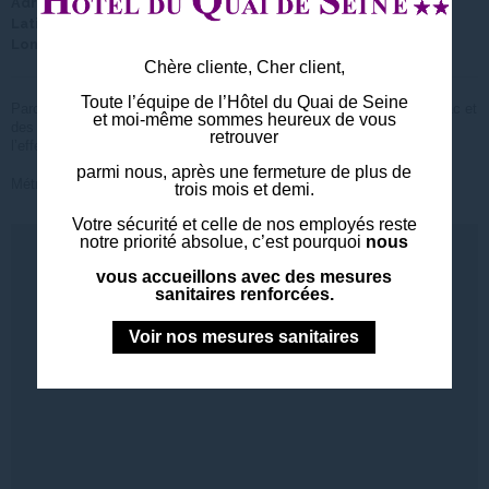
Adresse
1 Rue Botzaris - 75019 - Paris - France
Latitude
48° 52' 36.886"
Longitude
2° 22' 51.977"
Chère cliente, Cher client,
Toute l’équipe de l’Hôtel du Quai de Seine
Parc verdoyant à 15min de notre Hôtel. Du calme, de la verdure, un lac et
et moi-même sommes heureux de vous
des bistrots typiques parisiens. Une véritable pause loin de
retrouver
l’effervescence parisienne.
parmi nous, après une fermeture de plus de
Métro Ligne
puis Ligne
trois mois et demi.
Votre sécurité et celle de nos employés reste
notre priorité absolue, c’est pourquoi
nous
vous accueillons avec des mesures
sanitaires renforcées.
Voir nos mesures sanitaires